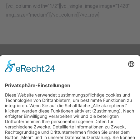
[vc_column width=“1/2″][vc_single_image image=“1428″
img_size=“medium“][/vc_column][/vc_row]
Stephan Hagenow